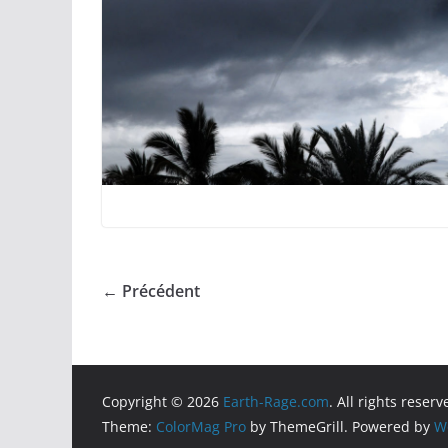
← Précédent
Copyright © 2026
Earth-Rage.com
. All rights reserv
Theme:
ColorMag Pro
by ThemeGrill. Powered by
W