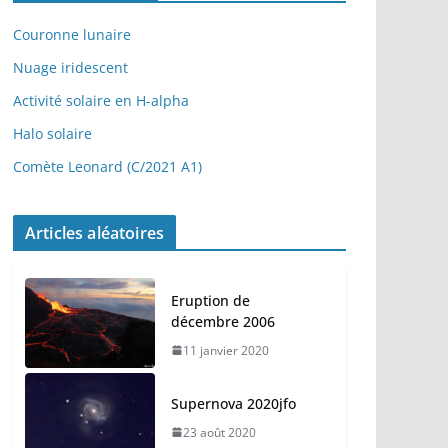
é
o
Couronne lunaire
Nuage iridescent
Activité solaire en H-alpha
Halo solaire
Comète Leonard (C/2021 A1)
Articles aléatoires
Eruption de
décembre 2006
11 janvier 2020
Supernova 2020jfo
23 août 2020