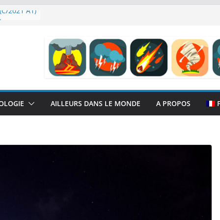
(C/2021 A1)
e
en H-alpha
OLOGIE
AILLEURS DANS LE MONDE
A PROPOS