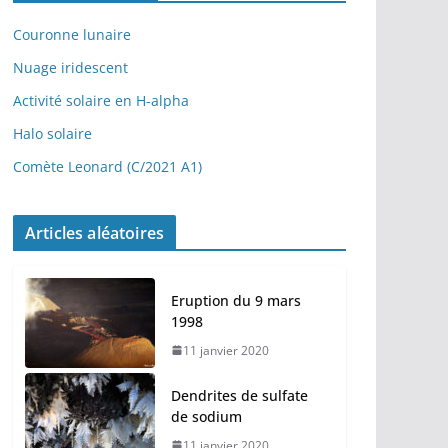
é
o
Couronne lunaire
Nuage iridescent
Activité solaire en H-alpha
Halo solaire
Comète Leonard (C/2021 A1)
Articles aléatoires
Eruption du 9 mars
1998
11 janvier 2020
Dendrites de sulfate
de sodium
11 janvier 2020