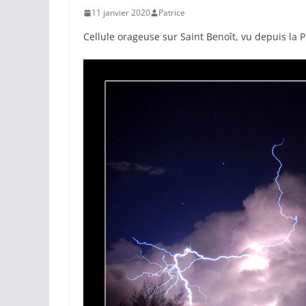
11 janvier 2020
Patrice
Cellule orageuse sur Saint Benoît, vu depuis la 